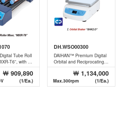
1070
DH.WSO00300
gital Tube Roll
DAIHAN™ Premium Digital
MIXR-T6”, with 6
Orbital and Reciprocating S
cking & Rolli...
haker “SHK2.O” & “SHK2.
￦ 909,890
￦ 1,134,000
R”...
(1/Ea.)
(1/Ea.)
0V
Max.300rpm