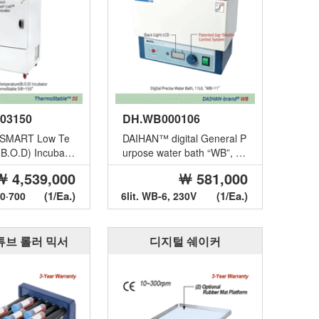
03150
DH.WB000106
SMART Low Te
DAIHAN™ digital General P
B.O.D) Incubato
urpose water bath “WB”, Di
tableTM SIR”, 1
gital fuzzy control syste...
￦ 4,539,000
￦ 581,000
(1/Ea.)
(1/Ea.)
20·700
6lit. WB-6, 230V
튜브 롤러 믹서
디지털 쉐이커