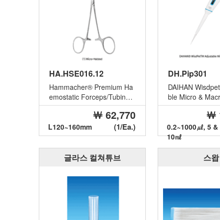
HA.HSE016.12
DH.Pip301
Hammacher® Premium Ha
DAIHAN Wisdpet
emostatic Forceps/Tubing
ble Micro & Macr
Clamp, with Serrated Clam
with Ultra Low De
￦ 62,770
￦ 
p Hea...
(1/Ea.)
L120~160mm
0.2~1000㎕, 5 &
10㎖
글라스 컬쳐튜브
스왑