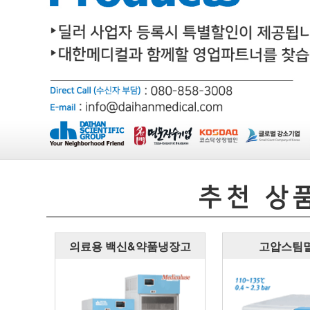
추천 상
의료용 백신&약품냉장고
고압스팀