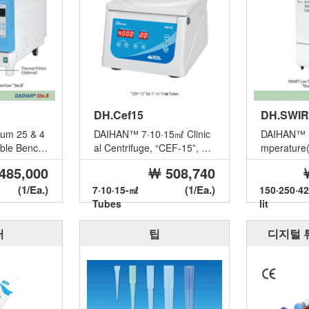
DH.Cef15
DH.SWIR
um 25 & 4
DAIHAN™ 7·10·15㎖ Clinic
DAIHAN™ 
ble Bench-
al Centrifuge, “CEF-15”, 4,
mperature(
team Steril
000rpm, Max. 15㎖×8, Med
r “ThermoS
485,000
￦ 508,740
ica...
50·250...
(1/Ea.)
(1/Ea.)
7·10·15-㎖
150·250·4
Tubes
lit
터
팁
디지털 