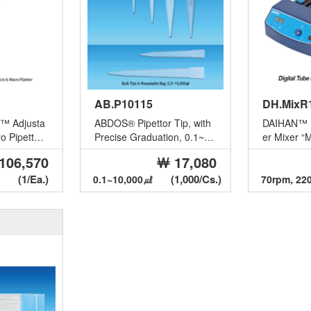
AB.P10115
DH.MixR
™ Adjusta
ABDOS® Pipettor Tip, with
DAIHAN™ Di
o Pipettor,
Precise Graduation, 0.1~1
er Mixer “
ad Air S...
0,000㎕ With Bulk·Rack·St
Rollers, Ro
106,570
￦ 17,080
e...
(1/Ea.)
(1,000/Cs.)
0.1~10,000㎕
70rpm, 22