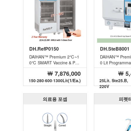
DH.RefP0150
DH.SteB8001
DAIHAN™ Premium 2℃~1
DAIHAN™ Premi
0℃ SMART Vaccine & Pha
0 Lit Programma
rm. Refrigerator “Ref.P”, M
top Front Door S
￦ 7,876,000
￦ 5,
edicalu...
iz...
(1/Ea.)
150·280·600·1300Lit
25Lit. Ste25.B,
220V
의료용 포셉
피펫