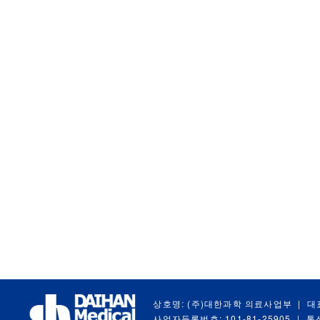
상호명: (주)대한과학 의료사업부
|
대
사업자등록번호: 101-81-25905
|
통