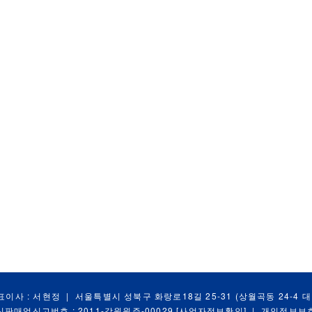
표이사 : 서현정
|
서울특별시 성북구 화랑로18길 25-31 (상월곡동 24-4 
신판매업신고번호 : 2011-강원원주-00029
[사업자정보확인]
|
개인정보보