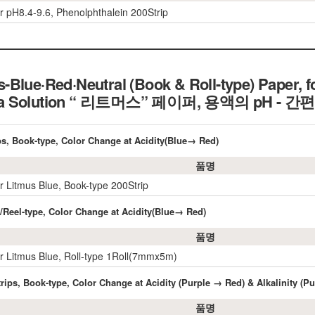
r pH8.4-9.6, Phenolphthalein 200Strip
Blue·Red·Neutral (Book & Roll-type) Paper, fo
 a Solution
“ 리트머스” 페이퍼, 용액의 pH - 간
ps, Book-type, Color Change at Acidity(Blue→ Red)
품명
r Litmus Blue, Book-type 200Strip
l/Reel-type, Color Change at Acidity(Blue→ Red)
품명
r Litmus Blue, Roll-type 1Roll(7mmx5m)
trips, Book-type, Color Change at Acidity (Purple → Red) & Alkalinity (P
품명