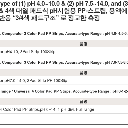
pe of (1) pH 4.0~10.0 & (2) pH 7.5~14.0, and (3
ivi. 3 & 4색 대열 패드식 pH시험용 PP-스트립, 용
 pH 반응 “3/4색 패드구조” 로 정교한 측정
i. Comparator 3 Color Pad PP Strips, Accurate-type Range : pH 4.0- 4.5-5.0-5
품명
r pH4-10, 3Pad Strip 100Strip
i. Comparator 3 Color Pad PP Strips, Accurate-type Range : pH 7.0-7.5-8.0-8
품명
r pH7.0-14.0, 3Pad Strip PP 100Stip
l range / Universal 4 Color Pad PP Strips, Accurate-type Range : pH 0-1-2-3
품명
4 Color Pad PP Strips,pH 0~14, 1 pH-divi. Full range