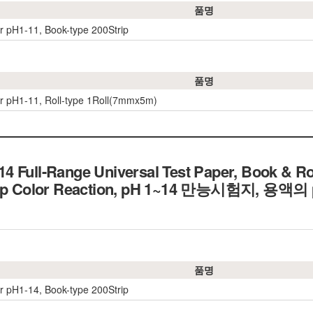
품명
r pH1-11, Book-type 200Strip
품명
r pH1-11, Roll-type 1Roll(7mmx5m)
 Full-Range Universal Test Paper, Book & Rol
ep Color Reaction,
pH 1~14 만능시험지, 용액의 p
품명
r pH1-14, Book-type 200Strip