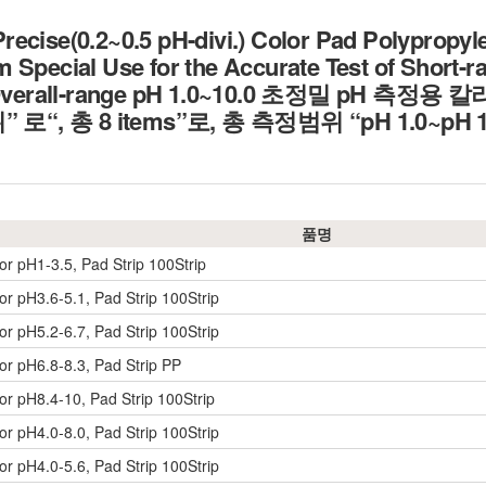
ecise(0.2~0.5 pH-divi.) Color Pad Polypropy
 Special Use for the Accurate Test of Short-ra
in Overall-range pH 1.0~10.0 초정밀 pH 측정
 단위” 로“, 총 8 items”로, 총 측정범위 “pH 1.0~p
품명
r pH1-3.5, Pad Strip 100Strip
r pH3.6-5.1, Pad Strip 100Strip
r pH5.2-6.7, Pad Strip 100Strip
r pH6.8-8.3, Pad Strip PP
r pH8.4-10, Pad Strip 100Strip
r pH4.0-8.0, Pad Strip 100Strip
r pH4.0-5.6, Pad Strip 100Strip