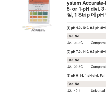
ystem Accurate-ty
5- or 1-pH d
질, 1 Strip 에
(1) pH 4.0~10.0, 0.5 pH-div
Cat. No.
J2.106.3C
Comparato
(2) pH 7.0~14.0, 0.5 pH-div
Cat. No.
J2.109.3C
Comparato
(3) pH 0~14, 1 pH-divi. Ful
Cat. No.
J2.140.4
Universal 