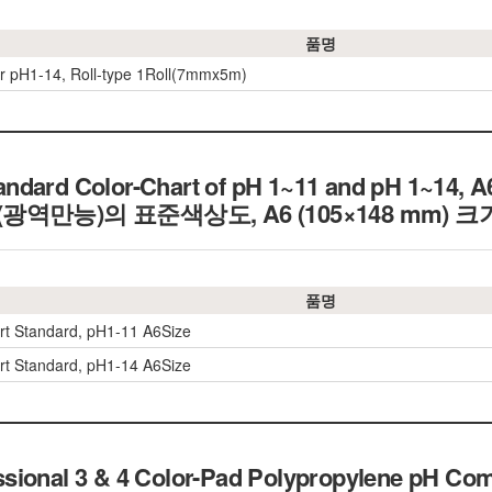
품명
r pH1-14, Roll-type 1Roll(7mmx5m)
ndard Color-Chart of pH 1~11 and pH 1~14, A6
14(광역만능)의 표준색상도, A6 (105×148 mm)
품명
rt Standard, pH1-11 A6Size
rt Standard, pH1-14 A6Size
sional 3 & 4 Color-Pad Polypropylene pH Com