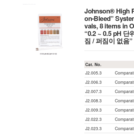
Johnson® High Pr
on-Bleed” System
vals, 8 items 
“0.2 ~ 0.5 pH
짐 / 퍼짐이 없음”
Cat. No.
J2.005.3
Comparato
J2.006.3
Comparato
J2.007.3
Comparato
J2.008.3
Comparato
J2.009.3
Comparato
J2.022.3
Comparato
J2.023.3
Comparato