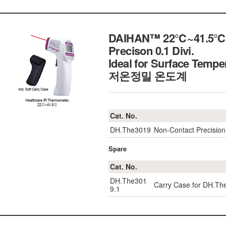
DAIHAN™ 22℃~41.5℃ No
Precison 0.1 Divi.
Ideal for Surface Tem
저온정밀 온도계
Cat. No.
DH.The3019
Non-Contact Precisio
Spare
Cat. No.
DH.The301
Carry Case for DH.Th
9.1