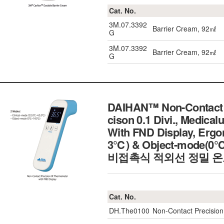
Cat. No.
3M.07.3392
Barrier Cream, 92㎖
G
3M.07.3392
Barrier Cream, 92㎖
G
DAIHAN™ Non-Contact P
cison 0.1 Divi., Medical
With FND Display, Erg
3℃) & Object-mode(0
비접촉식 적외선 정밀 온
Cat. No.
DH.The0100
Non-Contact Precision