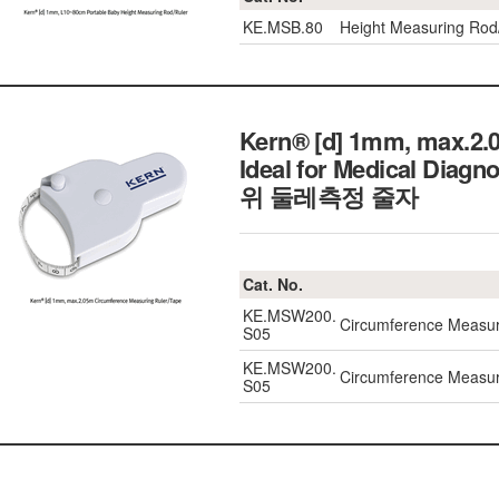
KE.MSB.80
Height Measuring Rod/
Kern® [d] 1mm, max.2.
Ideal for Medical Diag
위 둘레측정 줄자
Cat. No.
KE.MSW200.
Circumference Measur
S05
KE.MSW200.
Circumference Measur
S05