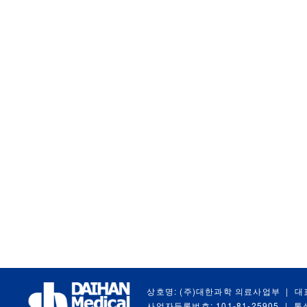
상호명: (주)대한과학 의료사업부
|
대
사업자등록번호: 101-81-25905
|
통