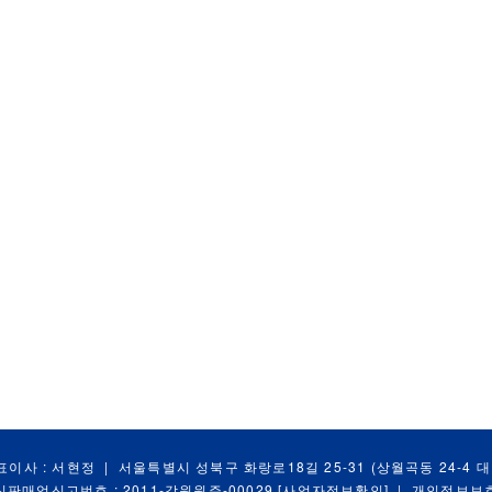
표이사 : 서현정
|
서울특별시 성북구 화랑로18길 25-31 (상월곡동 24-4 
신판매업신고번호 : 2011-강원원주-00029
[사업자정보확인]
|
개인정보보