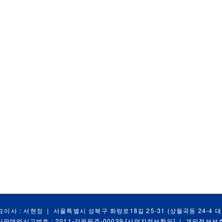
표이사 : 서현정
|
서울특별시 성북구 화랑로18길 25-31 (상월곡동 24-4 
신판매업신고번호 : 2011-강원원주-00029
[사업자정보확인]
|
개인정보보