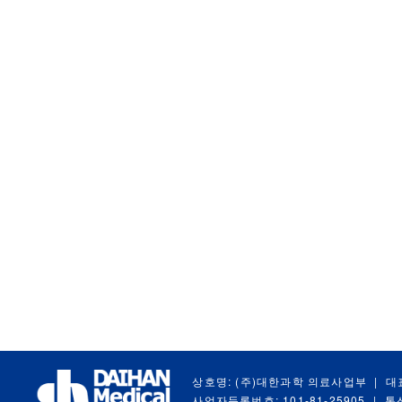
상호명: (주)대한과학 의료사업부
|
대
사업자등록번호: 101-81-25905
|
통