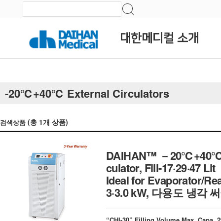
대한메디컬 소개
-20℃+40℃ External Circulators
(총
1
개 상품)
검색상품
DAIHAN™ －20℃+40℃ Chil
culator, Fill-17·29·47 Lit
Ideal for Evaporator/Rea
3·3.0 kW, 다용도 냉
“CHI-30” Filling Volume Max. Capa. 2