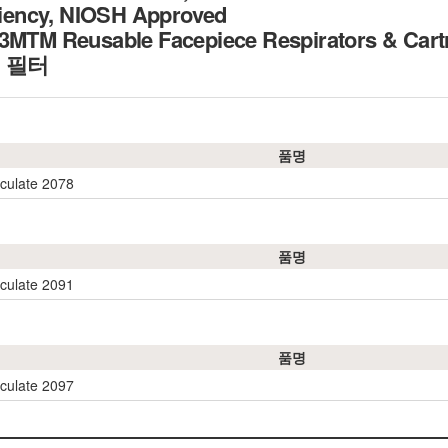
iciency, NIOSH Approved
3MTM Reusable Facepiece Respirators & Cartr
방진 필터
품명
ticulate 2078
품명
ticulate 2091
품명
ticulate 2097