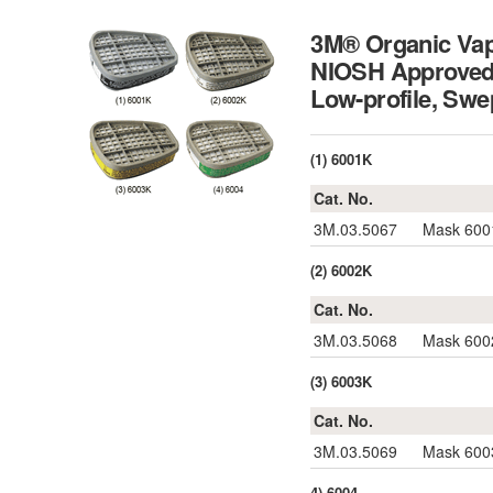
3M® Organic Vapo
NIOSH Approve
Low-profile, Sw
(1) 6001K
Cat. No.
3M.03.5067
Mask 6001
(2) 6002K
Cat. No.
3M.03.5068
Mask 6002
(3) 6003K
Cat. No.
3M.03.5069
Mask 6003
4) 6004