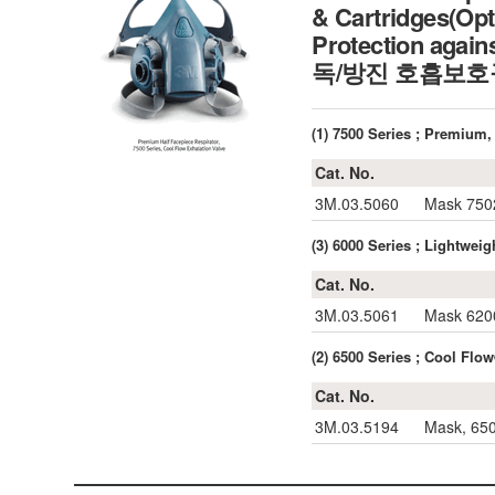
& Cartridges(Opt
Protection again
독/방진 호흡보호구
(1) 7500 Series ; Premiu
Cat. No.
3M.03.5060
Mask 7502
(3) 6000 Series ; Light
Cat. No.
3M.03.5061
Mask 6200
(2) 6500 Series ; Cool F
Cat. No.
3M.03.5194
Mask, 650