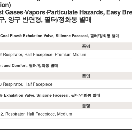
ion)
st Gases·Vapors·Particulate Hazards, Easy Bre
, 양구 반면형, 필터/정화통 별매
m, Cool Flow® Exhalation Valve, Silicone Faceseal, 필터/정화통 별매
품명
 Respirator, Half Facepiece, Premium Midium
weight and Comfort, 필터/정화통 별매
품명
 Respirator, Half Facepiece
low® Exhalation Valve, Silicone Faceseal, 필터/정화통 별매
품명
2, Respirator, Half Facepiece, Medium