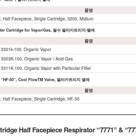
품명
r, Half Facepiece, Single Cartridge, 3200, Midium
 Filter Cartridge for Vapor/Gas, 필수 필터카트리지-별매
품명
, 3301k-100, Organic Vapor
, 3303K-100, Organic Vapor / Acid Gas
 3311K-100, Organic Vapor with Particular Filter
ype “HF-50”, Cool FlowTM Valve, 필터카트리지 별매
품명
r, Half Facepiece, Single Cartridge, HF-50
ridge Half Facepiece Respirator “7771” & “77