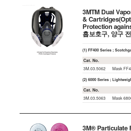
3MTM Dual Vapor/
& Cartridges(Opt
Protection agai
흡보호구, 양구 전
(1) FF400 Series ; Scot
Cat. No.
3M.03.5062
Mask FF40
(2) 6000 Series ; Light
Cat. No.
3M.03.5063
Mask 6800
3M® Particulate F