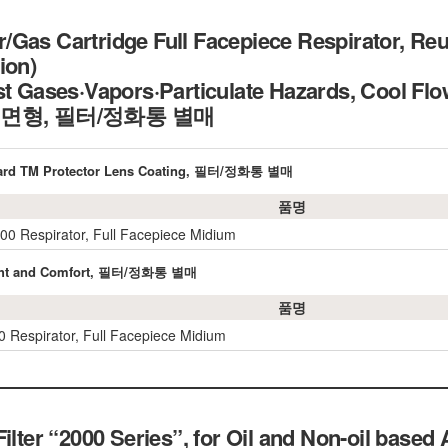
Gas Cartridge Full Facepiece Respirator, Reus
ion)
nst Gases·Vapors·Particulate Hazards, Cool
면형, 필터/정화통 별매
chgard TM Protector Lens Coating, 필터/정화통 별매
품명
0 Respirator, Full Facepiece Midium
weight and Comfort, 필터/정화통 별매
품명
 Respirator, Full Facepiece Midium
ilter “2000 Series”, for Oil and Non-oil based 