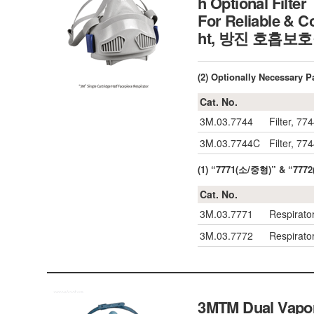
h Optional Filter
For Reliable & C
ht, 방진 호흡보
(2) Optionally Necessary
Cat. No.
3M.03.7744
Filter, 77
3M.03.7744C
Filter, 77
(1) “7771(소/중형)” & “77
Cat. No.
3M.03.7771
Respirato
3M.03.7772
Respirator
3MTM Dual Vapor/