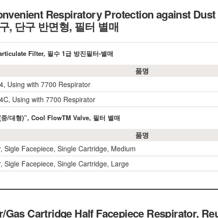
onvenient Respiratory Protection against Dust
호구, 단구 반면형, 필터 별매
 Particulate Filter, 필수 1급 방진필터-별매
품명
44, Using with 7700 Respirator
44C, Using with 7700 Respirator
72(중/대형)”, Cool FlowTM Valve, 필터 별매
품명
r, Sigle Facepiece, Single Cartridge, Medium
, Sigle Facepiece, Single Cartridge, Large
Gas Cartridge Half Facepiece Respirator, Reus