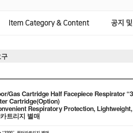
Item Category & Content
공지 및
호구
r/Gas Cartridge Half Facepiece Respirator “
lter Cartridge(Option)
Convenient Respiratory Protection, Lightw
터카트리지 별매
Type “3200”, 필터카트리지 별매