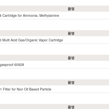
품명
 Cartridge for Ammonia, Methylamine
품명
 Multi Acid Gas/Organic Vapor Cartridge
품명
 gasproof 60928
품명
 Filter for Non Oil Based Particle
품명