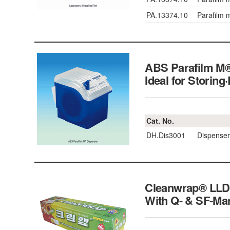
PA.13374.10
Parafilm 
ABS Parafilm M®
Ideal for Stor
Cat. No.
DH.Dis3001
Dispenser
Cleanwrap® LLDP
With Q- & SF-Ma