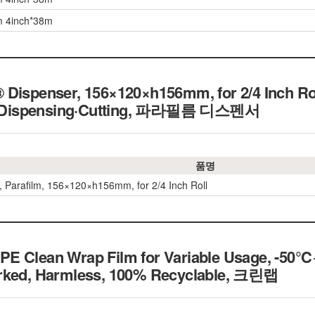
m 4inch*38m
 Dispenser, 156×120×h156mm, for 2/4 Inch Ro
ing·Dispensing·Cutting, 파라필름 디스펜서
품명
, Parafilm, 156×120×h156mm, for 2/4 Inch Roll
E Clean Wrap Film for Variable Usage, -50
rked, Harmless, 100% Recyclable, 크린랩