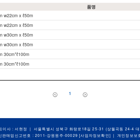
품명
an w22cm x ℓ50m
an w22cm x ℓ50m
an w30cm x ℓ50m
an w30cm x ℓ50m
an 30cm*ℓ100m
an 30cm*ℓ100m
1
표이사 : 서현정
|
서울특별시 성북구 화랑로18길 25-31 (상월곡동 24-4 
신판매업신고번호 : 2011-강원원주-00029
[사업자정보확인]
|
개인정보보