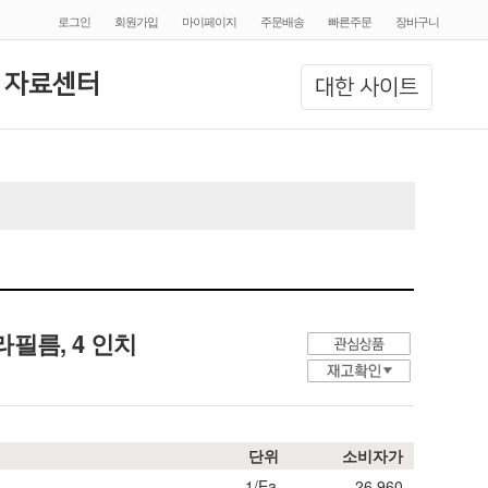
로그인
회원가입
마이페이지
주문배송
빠른주문
장바구니
 자료센터
대한 사이트
라필름, 4 인치
단위
소비자가
1/Ea.
26,960