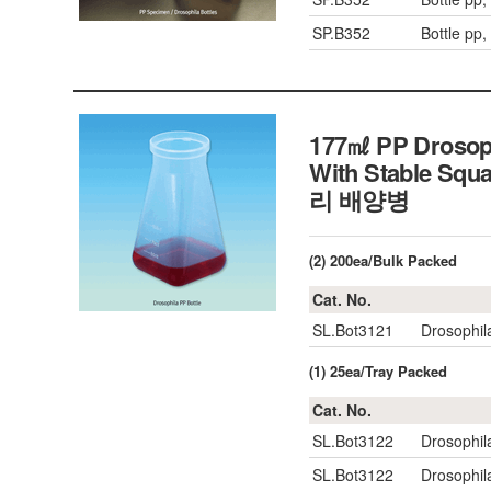
SP.B352
Bottle pp,
177㎖ PP Drosophi
With Stable Squ
리 배양병
(2) 200ea/Bulk Packed
Cat. No.
SL.Bot3121
Drosophila
(1) 25ea/Tray Packed
Cat. No.
SL.Bot3122
Drosophil
SL.Bot3122
Drosophil