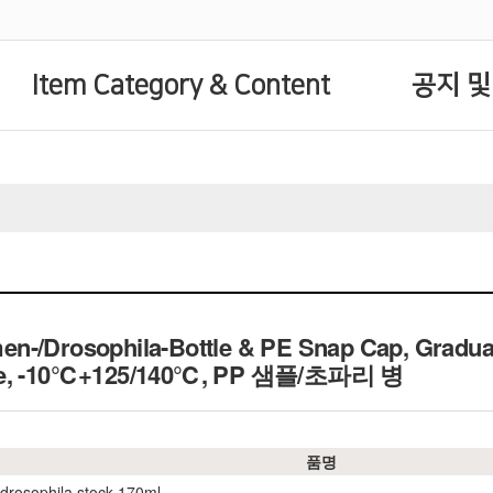
Item Category & Content
공지 및
n-/Drosophila-Bottle & PE Snap Cap, Gradua
ase, -10℃+125/140℃, PP 샘플/초파리 병
품명
 drosophila stock 170ml