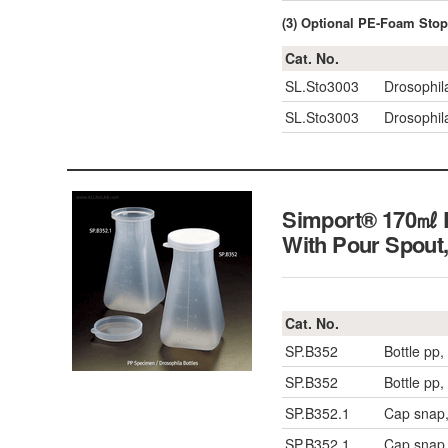
(3) Optional PE-Foam Stop
Cat. No.
SL.Sto3003
Drosophila
SL.Sto3003
Drosophila
Simport® 170㎖ P
With Pour Spou
Cat. No.
SP.B352
Bottle pp,
SP.B352
Bottle pp,
SP.B352.1
Cap snap
SP.B352.1
Cap snap