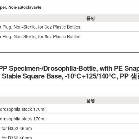
per, Non-autoclavavle
품명
 Plug, Non-Sterile, for 6oz Plastic Bottles
 Plug, Non-Sterile, for 6oz Plastic Bottles
P Specimen-/Drosophila-Bottle, with PE Sna
t, Stable Square Base, -10℃+125/140℃,
품명
 drosophila stock 170ml
 drosophila stock 170ml
, for B352 46mm
, for B352 46mm