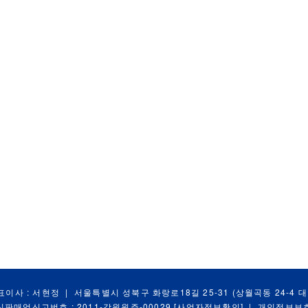
표이사 : 서현정
|
서울특별시 성북구 화랑로18길 25-31 (상월곡동 24-4 
신판매업신고번호 : 2011-강원원주-00029
[사업자정보확인]
|
개인정보보