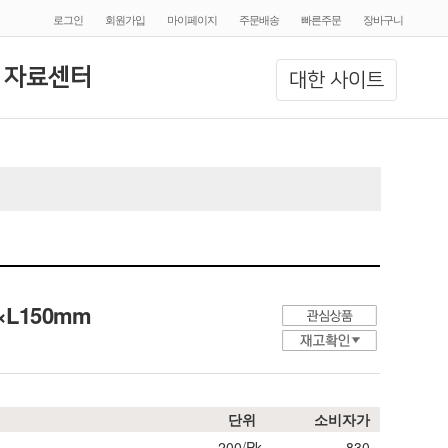
로그인
회원가입
마이페이지
주문배송
빠른주문
장바구니
 자료센터
대한 사이트
.2×L150mm
단위
소비자가
200/Pk.
830