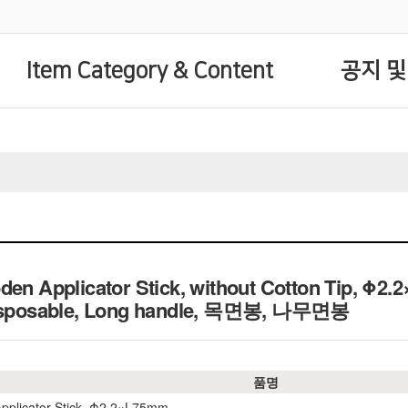
Item Category & Content
공지 및
den Applicator Stick, without Cotton Tip, Φ2
 Disposable, Long handle, 목면봉, 나무면봉
품명
pplicator Stick, Φ2.2×L75mm