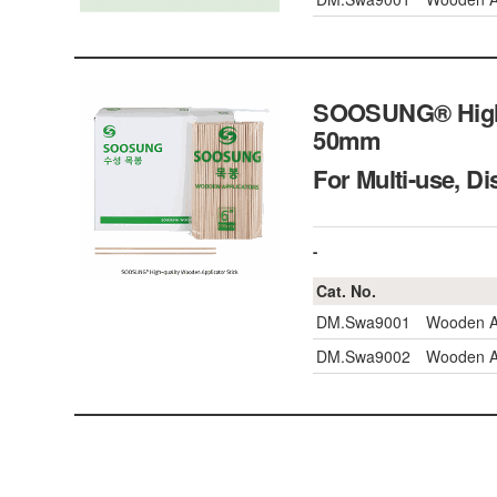
SOOSUNG® High-q
50mm
For Multi-use,
-
Cat. No.
DM.Swa9001
Wooden A
DM.Swa9002
Wooden A