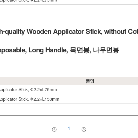
uality Wooden Applicator Stick, without Cot
 Disposable, Long Handle, 목면봉, 나무면봉
품명
pplicator Stick, Φ2.2×L75mm
pplicator Stick, Φ2.2×L150mm
1