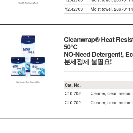
Y2.42703
Moist towel, 266×
Cleanwrap® Heat Resist
50℃
NO-Need Detergent!,
분세정제 불필요!
Cat. No.
C10.702
Cleaner, clean melam
C10.702
Cleaner, clean melam